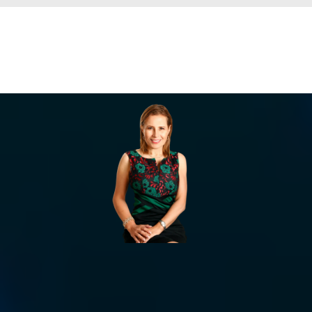
"Existen 2 tipos de empresas:
las que capitalizan la Inteligencia Artificial y las
que van a desaparecer"
Dra. Victoria Holtz
CEO Moveminds Global