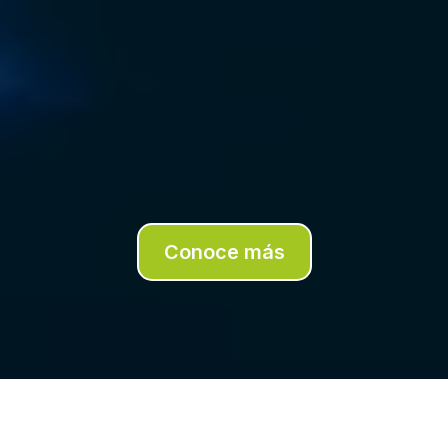
Victoria es CEO de
Moveminds
, premiada
Keynote Speaker
y autora de
Best-Sellers
.
Con más de 25 años de experiencia, es
creadora de las metodologías
SeeWhat’sNext!
™
,
XGROWTH! Strategy Lab™
y
AI for
Business™
, con las que ha impactado a líderes
y organizaciones en más de 50 países de todos
los continentes a lograr
Crecimiento
Exponencial
.
Conoce más
"¿De qué sirve invertir en capacitaciones, sin
resultados tangibles? El aprendizaje solo