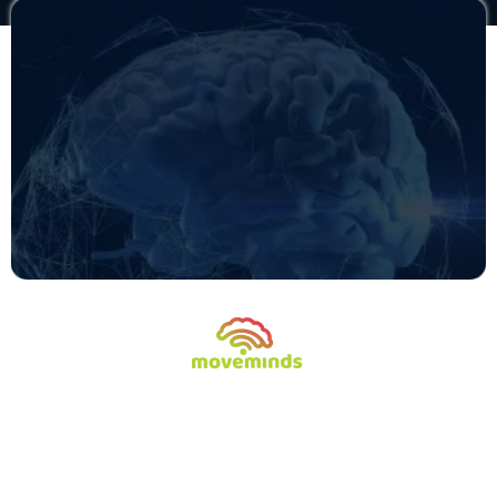
8 de cada 10 empresas no están listas para
el futuro.
¿Lo está la tuya?
Responde el XGROWTH!
Future-Ready Assessment y descúbrelo.
Moveminds
se enfoca en el
crecimiento
exponencial
de organizaciones que operan en
contextos complejos y cambiantes.