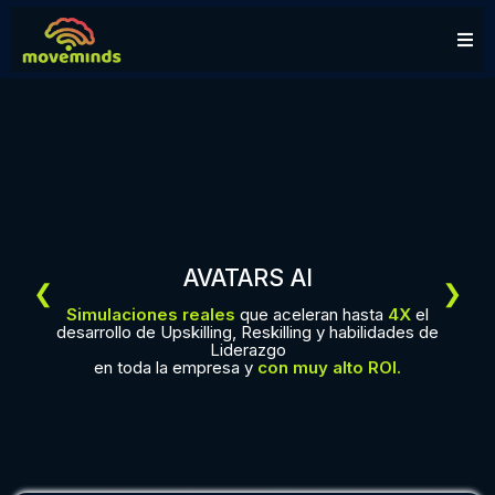
XGROWTH! STRATEGY LAB
❮
❯
todas las áreas y niveles
Diseña el futuro de tu empresa para lograr
de la empresa
dinámicas e
experiencias prácticas
Crecimiento Exponencial,
AI estratégica y
IA de forma estratégica
interactivas
resultados con garantía
mover los resultados
en muy corto tiempo.