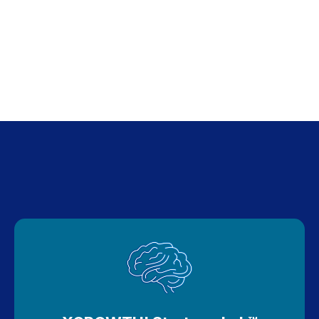
Trabajamos con
C-Suite
,
líderes
divisionales,
operativos, financieros y comerciales, y
áreas
de RH
que toman decisiones estratégicas
aplicando IA de forma transversal en todas las
áreas y niveles, junto con el desarrollo de
Power
y
Leadership Skills
, cuando crecer
exige un
alto ROI
, claridad, foco y decisiones
que
mueven la aguja del negocio
.
LOS PROGRAMAS QUE MÁS
ESTÁN ELIGIENDO LAS
ORGANIZACIONES